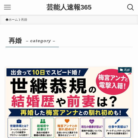
芸能人速報365
ホーム
再婚
再婚
– category –
再婚