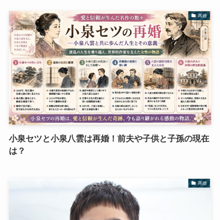
再婚
小泉セツと小泉八雲は再婚！前夫や子供と子孫の現在
は？
再婚