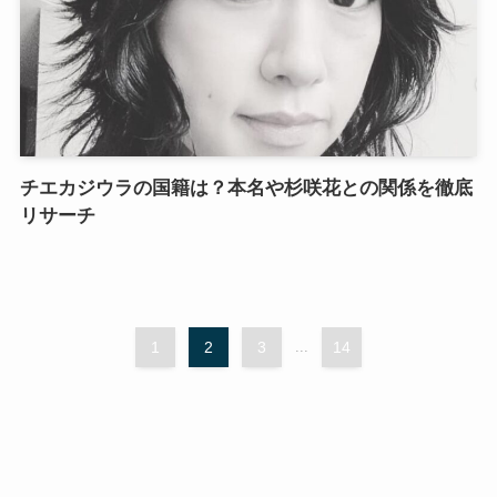
チエカジウラの国籍は？本名や杉咲花との関係を徹底
リサーチ
1
2
3
...
14