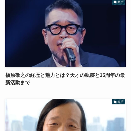
歌手
槇原敬之の経歴と魅力とは？天才の軌跡と35周年の最
新活動まで
歌手