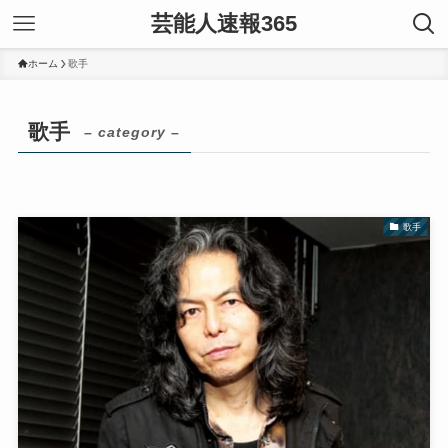
芸能人速報365
ホーム
歌手
歌手
– category –
歌手