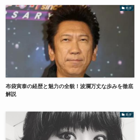
歌手
布袋寅泰の経歴と魅力の全貌！波瀾万丈な歩みを徹底
解説
歌手