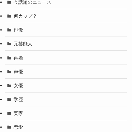
今話題のニュース
何カップ？
俳優
元芸能人
再婚
声優
女優
学歴
実家
恋愛