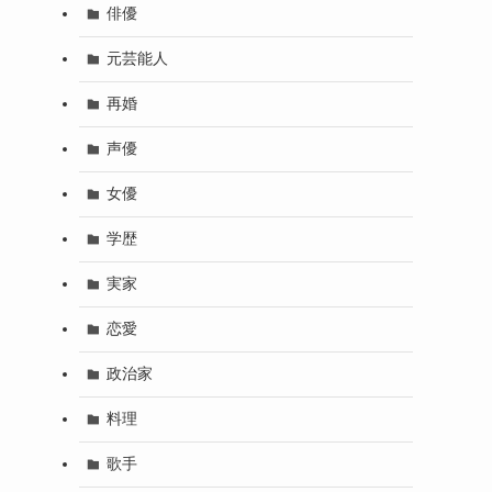
俳優
元芸能人
再婚
声優
女優
学歴
実家
恋愛
政治家
料理
歌手