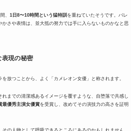
の間、
1日8〜10時間という猛特訓
を重ねていたそうです。バレ
やかさや表情は、並大抵の努力では手に入らないものかなと思
な表現の秘密
ラを放つことから、よく「カメレオン女優」と称されます。
それまでの清潔感あるイメージを覆すような、自堕落で共感し
賞最優秀主演女優賞
を受賞し、改めてその演技力の高さを証明
、その人物として呼吸できるところにあるのかもしれません。