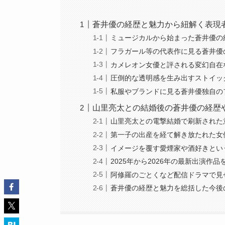
蒼井優の経歴と魅力から紐解く表現
ミュージカルから始まった蒼井優の
フラガール等の代表作に見る蒼井優
カメレオン女優と評される変幻自在
圧倒的な透明感を生み出すストイッ
私服やブランドに見る蒼井優独自の
山里亮太との結婚後の蒼井優の経歴
山里亮太との電撃結婚で刷新された
第一子の出産を経て解き放たれた女
イメージを覆す愛煙家や酒好きとい
2025年から2026年の最新出演作
阿修羅のごとくなど配信ドラマで見
蒼井優の経歴と魅力を総括した今後