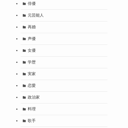
俳優
元芸能人
再婚
声優
女優
学歴
実家
恋愛
政治家
料理
歌手