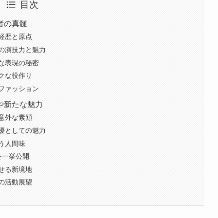
目次
者の真髄
経歴と原点
の演技力と魅力
な表現の秘密
クな役作り
ファッション
や新たな魅力
意外な素顔
優としての魅力
う人間味
品を一挙公開
せる新境地
の活動展望