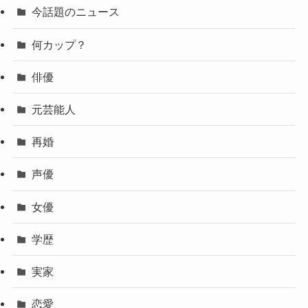
今話題のニュース
何カップ？
俳優
元芸能人
再婚
声優
女優
学歴
実家
恋愛