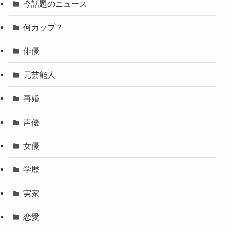
今話題のニュース
何カップ？
俳優
元芸能人
再婚
声優
女優
学歴
実家
恋愛