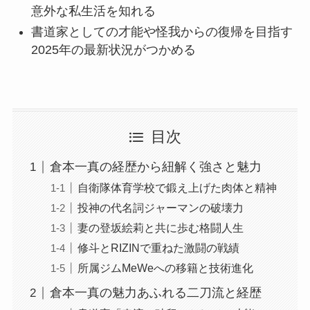
意外な私生活を知れる
書道家としての才能や怪我からの復帰を目指す
2025年の最新状況がつかめる
目次
倉本一真の経歴から紐解く強さと魅力
自衛隊体育学校で鍛え上げた肉体と精神
投神の代名詞ジャーマンの破壊力
妻の登坂絵莉と共に歩む格闘人生
修斗とRIZINで重ねた激闘の戦績
所属ジムMeWeへの移籍と技術進化
倉本一真の魅力あふれる二刀流と経歴