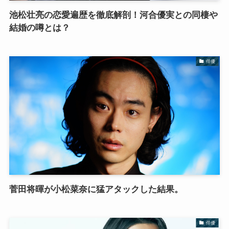
池松壮亮の恋愛遍歴を徹底解剖！河合優実との同棲や
結婚の噂とは？
俳優
菅田将暉が小松菜奈に猛アタックした結果。
俳優