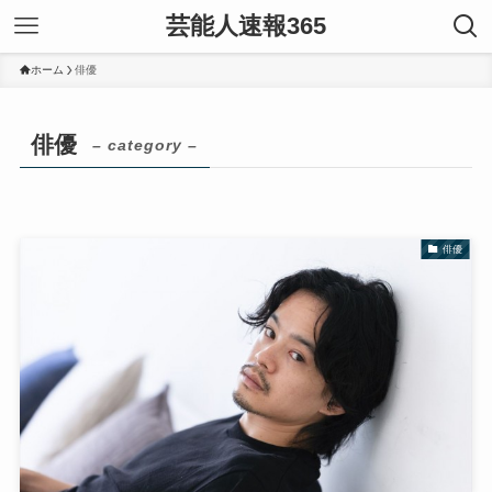
芸能人速報365
ホーム
俳優
俳優
– category –
俳優