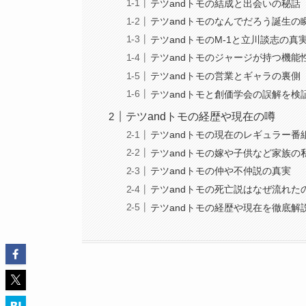
テツandトモの結成と出会いの秘話
テツandトモのなんでだろう誕生の
テツandトモのM-1と立川談志の真
テツandトモのジャージが持つ機能
テツandトモの営業とギャラの裏側
テツandトモと創価学会の誤解を検
テツandトモの経歴や現在の噂
テツandトモの現在のレギュラー番
テツandトモの嫁や子供など家族の
テツandトモの仲や不仲説の真実
テツandトモの死亡説はなぜ流れた
テツandトモの経歴や現在を徹底解