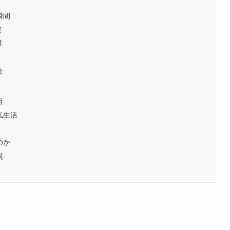
瞬間
実
性
証
組
私生活
のか
説