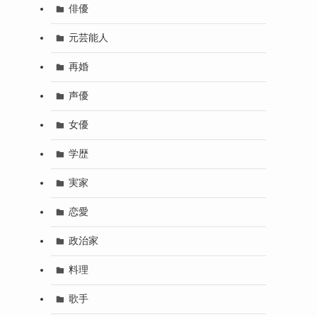
俳優
元芸能人
再婚
声優
女優
学歴
実家
恋愛
政治家
料理
歌手