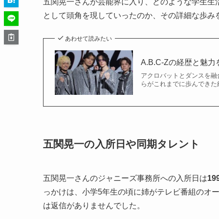
五関晃一さんが芸能界に入り、どのような学生生活を
として頭角を現していったのか、その詳細な歩み
あわせて読みたい
A.B.C-Zの経歴と
アクロバットとダンスを融合
らがこれまでに歩んできた経
五関晃一の入所日や同期タレント
五関晃一さんのジャニーズ事務所への入所日は
19
っかけは、小学5年生の頃に姉がテレビ番組のオ
は返信がありませんでした。