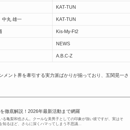
KAT-TUN
、中丸 雄一
KAT-TUN
輔
Kis-My-Ft2
NEWS
A.B.C-Z
インメント界を牽引する実力派ばかりが揃っており、五関晃一さ
を徹底解説！2026年最新活動まで網羅
いる亀梨和也さん。クールな美男子としての印象が強い彼ですが、実はそ
知るほど、さらに深くハマってしまう不思議...