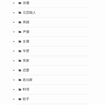
俳優
元芸能人
再婚
声優
女優
学歴
実家
恋愛
政治家
料理
歌手