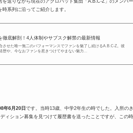
送りながら現在のアクロバット集団「A.B.C-Z」のメンバ
を時系列に沿ってご紹介します。
魅力を徹底解剖！4人体制やサブスク解禁の最新情報
させた唯一無二のパフォーマンスでファンを魅了し続けるA.B.C-Z。彼
歴や、今なおファンを惹きつけてやまない魅力...
98年6月20日
です。当時13歳、中学2年生の時でした。入所の
ーディション募集を見つけて履歴書を送ったことですが、この