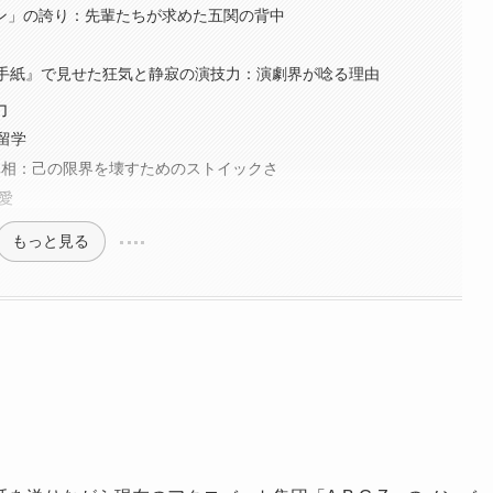
のドン」の誇り：先輩たちが求めた五関の背中
花』『手紙』で見せた狂気と静寂の演技力：演劇界が唸る理由
力
留学
真相：己の限界を壊すためのストイックさ
愛
もっと見る