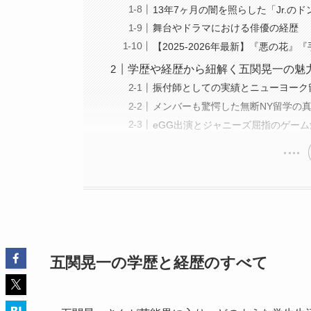
13年7ヶ月の闇を照らした「Jr.
舞台やドラマにおける俳優の経歴
【2025-2026年最新】『悪の
学歴や経歴から紐解く五関晃一の魅
振付師としての実績とニューヨーク
メンバーも驚愕した無断NY留学の
eGG出演とジャニーズ屈指のゲーム
五関晃一の学歴と経歴のすべて