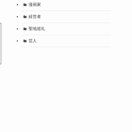
ー
漫画家
経営者
聖地巡礼
芸人
き
時