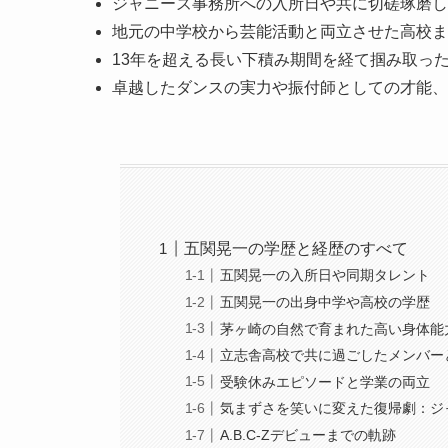
ジャニーズ事務所への入所日や共に切磋琢磨し
地元の中学校から芸能活動と両立させた高校ま
13年を超える長い下積み期間を経て掴み取っ
卓越したダンスの実力や振付師としての才能、
五関晃一の学歴と経歴のすべて
五関晃一の入所日や同期タレント
五関晃一の出身中学や高校の学歴
茅ヶ崎の自然で育まれた高い身体能
立志舎高校で共に過ごしたメンバー
受験休みエピソードと学業の両立
気まずさを笑いに変えた復帰劇：ジ
A.B.C-Zデビューまでの軌跡