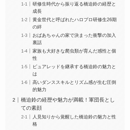
研修生時代から振り返る橋迫鈴の経歴と
成長
黄金世代と呼ばれたハロプロ研修生26期
の絆
おばあちゃんの家で決まった衝撃の加入
裏話
家族も大好きな爬虫類が育んだ感性と個
性
ピュアレッドを継承する橋迫鈴の魅力と
は
高いダンススキルとリズム感が生む圧倒
的魅力
橋迫鈴の経歴や魅力が満載！軍団長とし
ての素顔
人見知りから覚醒した橋迫鈴の魅力と性
格