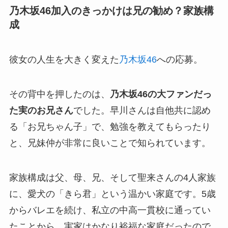
乃木坂46加入のきっかけは兄の勧め？家族構
成
彼女の人生を大きく変えた
乃木坂46
への応募。
その背中を押したのは、
乃木坂46の大ファンだっ
た実のお兄さん
でした。早川さんは自他共に認め
る「お兄ちゃん子」で、勉強を教えてもらったり
と、兄妹仲が非常に良いことで知られています。
家族構成は父、母、兄、そして聖来さんの4人家族
に、愛犬の「きら君」という温かい家庭です。5歳
からバレエを続け、私立の中高一貫校に通ってい
たことから、実家はかなり裕福な家庭だったので