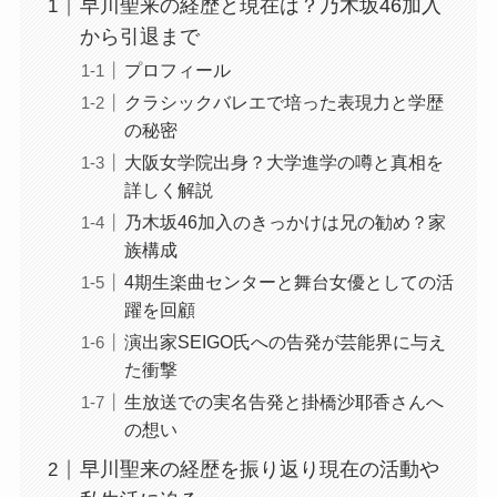
早川聖来の経歴と現在は？乃木坂46加入
から引退まで
プロフィール
クラシックバレエで培った表現力と学歴
の秘密
大阪女学院出身？大学進学の噂と真相を
詳しく解説
乃木坂46加入のきっかけは兄の勧め？家
族構成
4期生楽曲センターと舞台女優としての活
躍を回顧
演出家SEIGO氏への告発が芸能界に与え
た衝撃
生放送での実名告発と掛橋沙耶香さんへ
の想い
早川聖来の経歴を振り返り現在の活動や