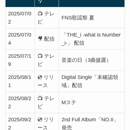
リ
2025/07/0
📺 テレ
FNS歌謡祭 夏
2
ビ
2025/07/0
「THE_i -what is Number
🎥 配信
4
_i-」 配信
2025/07/1
📺 テレ
音楽の日（3曲披露）
9
ビ
2025/08/1
💿 リリ
Digital Single「未確認領
1
ース
域」配信
2025/08/2
📺 テレ
Mステ
2
ビ
2025/09/2
💿 リリ
2nd Full Album「NO.II」
2
ース
発売