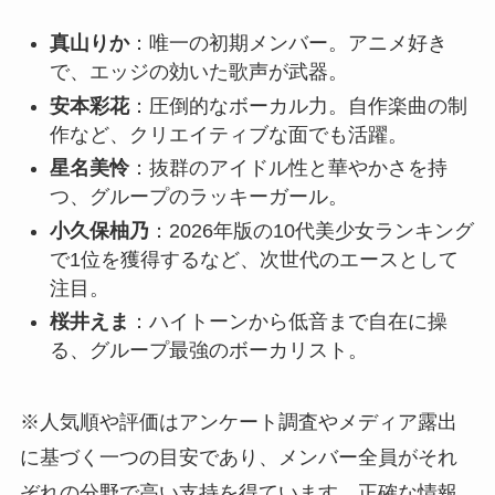
真山りか
：唯一の初期メンバー。アニメ好き
で、エッジの効いた歌声が武器。
安本彩花
：圧倒的なボーカル力。自作楽曲の制
作など、クリエイティブな面でも活躍。
星名美怜
：抜群のアイドル性と華やかさを持
つ、グループのラッキーガール。
小久保柚乃
：2026年版の10代美少女ランキング
で1位を獲得するなど、次世代のエースとして
注目。
桜井えま
：ハイトーンから低音まで自在に操
る、グループ最強のボーカリスト。
※人気順や評価はアンケート調査やメディア露出
に基づく一つの目安であり、メンバー全員がそれ
ぞれの分野で高い支持を得ています。正確な情報