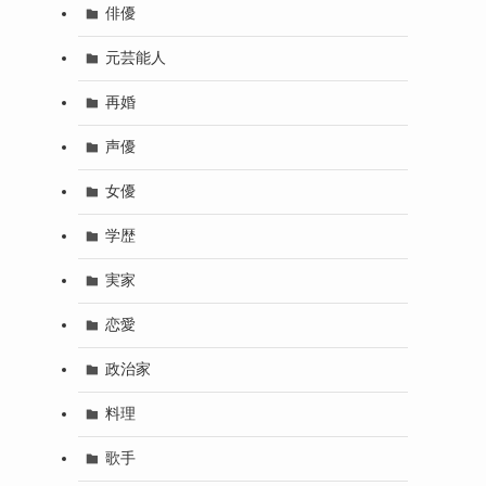
俳優
元芸能人
再婚
声優
女優
学歴
実家
恋愛
政治家
料理
歌手