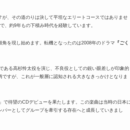
すが、その道のりは決して平坦なエリートコースではありませ
ーまで、約9年もの下積み時代を経験しています。
角を現し始めます。転機となったのは2008年のドラマ
『ごく
」である高杉怜太役を演じ、不良役としての鋭い眼差しが印象的
柄ですが、これが一般層に認知される大きなきっかけとなりま
dy Go」で待望のCDデビューを果たします。この楽曲は当時の日本
ンバーとしてグループを牽引する存在へと成長していきまし