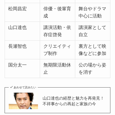
松岡昌宏
俳優・後輩育
舞台やドラマ
成
中心に活動
山口達也
講演活動・依
講演家として
存症啓発
自立
長瀬智也
クリエイティ
裏方として映
ブ制作
像などに参加
国分太一
無期限活動休
公の場から姿
止
を消す
あわせて読みたい
山口達也の経歴と魅力を再発見！
不祥事からの再起と家族の今