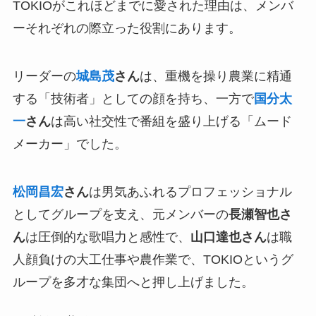
TOKIOがこれほどまでに愛された理由は、メンバ
ーそれぞれの際立った役割にあります。
リーダーの
城島茂
さん
は、重機を操り農業に精通
する「技術者」としての顔を持ち、一方で
国分太
一
さん
は高い社交性で番組を盛り上げる「ムード
メーカー」でした。
松岡昌宏
さん
は男気あふれるプロフェッショナル
としてグループを支え、元メンバーの
長瀬智也さ
ん
は圧倒的な歌唱力と感性で、
山口達也さん
は職
人顔負けの大工仕事や農作業で、TOKIOというグ
ループを多才な集団へと押し上げました。