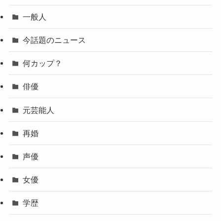
一般人
今話題のニュース
何カップ？
俳優
元芸能人
再婚
声優
女優
学歴