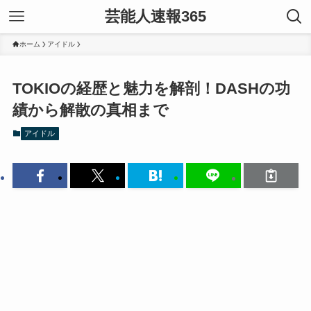
芸能人速報365
ホーム
アイドル
TOKIOの経歴と魅力を解剖！DASHの功
績から解散の真相まで
アイドル