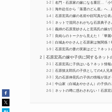
名門・石原家の嫁になる重圧…「小
海外赴任から「落選のどん底」へ…
石原宏高の嫁の名前や顔写真が公表
ネットで混同されがちな石原典子さ
義姉の石原里紗さんと宏高氏の嫁が
良純らのトークから見えた！「華麗
白城あやかさんと石原家は無関係！
石原宏高の妻の実家はどこ？ネット
石原宏高の嫁や子供に関するネット
石原宏高に子供はいる？ネット情報
石原慎太郎氏の子供としての4人兄
兄の石原伸晃氏の子供の情報が混ざ
中山家（白城あやかさん）の子供の
ネットの噂に惑わされない！石原宏