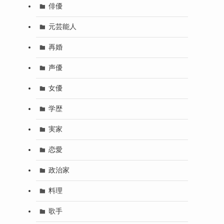
俳優
元芸能人
再婚
声優
女優
学歴
実家
恋愛
政治家
料理
歌手