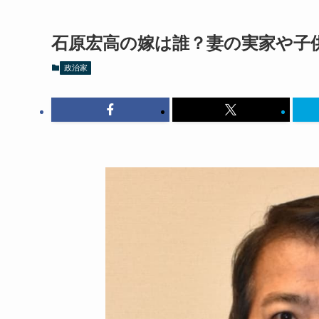
石原宏高の嫁は誰？妻の実家や子
政治家