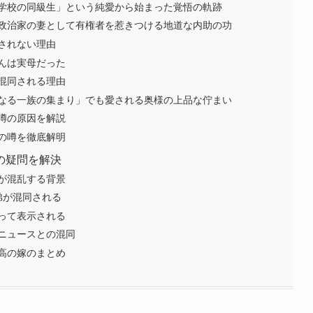
学校の同級生」という純愛から始まった覚悟の軌跡
政治家の妻として有権者を惹きつける地道な内助の功
されない理由
んは実母だった
混同される理由
なる一族の集まり」でも愛される奥様の上品な佇まい
噂の原因を解説
の噂を徹底解明
の疑問を解決
が混乱する背景
弟が混同される
って表示される
ニュースとの混同
高の嫁のまとめ