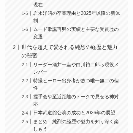
現在
岩永洋昭の卒業理由と2025年以降の新体
制
ムード歌謡再興の実績と主要な受賞歴の
変遷
世代を超えて愛される純烈の経歴と魅力
の秘密
リーダー酒井一圭や白川裕二郎ら現役メ
ンバー
特撮ヒーロー出身者が放つ唯一無二の個
性
握手会や至近距離のトークで見せる神対
応
日本武道館公演の成功と2026年の展望
まとめ：純烈の経歴や魅力を知り深く楽
しもう