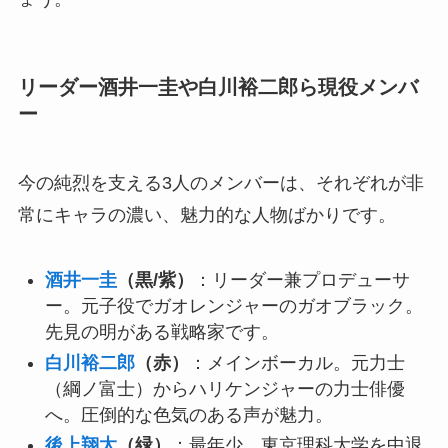
リーダー酒井一圭や白川裕二郎ら現役メンバ
ー
今の純烈を支える3人のメンバーは、それぞれが非
常にキャラの濃い、魅力的な人物ばかりです。
酒井一圭
（黒/紫）
：リーダー兼プロデューサ
ー。元子役でガオレンジャーのガオブラック。
先見の明がある戦略家です。
白川裕二郎
（赤）
：メインボーカル。元力士
（綱ノ富士）からハリケンジャーの力士俳優
へ。圧倒的な色気のある声が魅力。
後上翔太
（緑）
：最年少。東京理科大学を中退