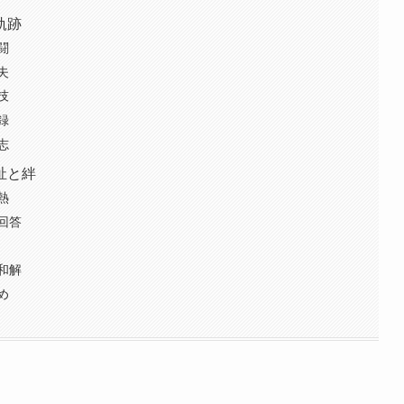
軌跡
闘
夫
技
録
志
祉と絆
熱
回答
和解
め