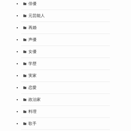
俳優
元芸能人
再婚
声優
女優
学歴
実家
恋愛
政治家
料理
歌手