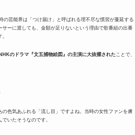
当時の芸能界は「つけ届け」と呼ばれる理不尽な慣習が蔓延する
ーサーに渡しても、金額が足りないという理由で歌番組の出番
す。
年にNHKのドラマ『文五捕物絵図』の主演に大抜擢された
ことで、
夫
あの色気あふれる「流し目」ですよね。当時の女性ファンを虜
んでいたそうなのです。