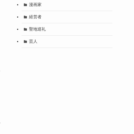
漫画家
経営者
聖地巡礼
芸人
の
っ
で