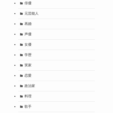
俳優
元芸能人
再婚
声優
女優
学歴
実家
恋愛
政治家
料理
歌手