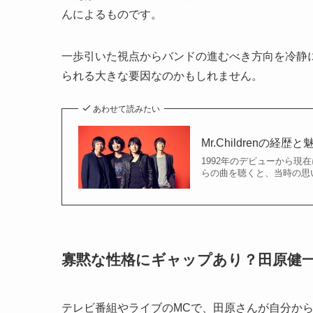
んによるものです。
一歩引いた視点からバンドの進むべき方向を冷静に見極
られる大きな要因なのかもしれません。
あわせて読みたい
Mr.Childrenの
1992年のデビューから現在
らの曲を聴くと、当時の思い
寡黙な性格にギャップあり？田原健
テレビ番組やライブのMCで、田原さんが自分か