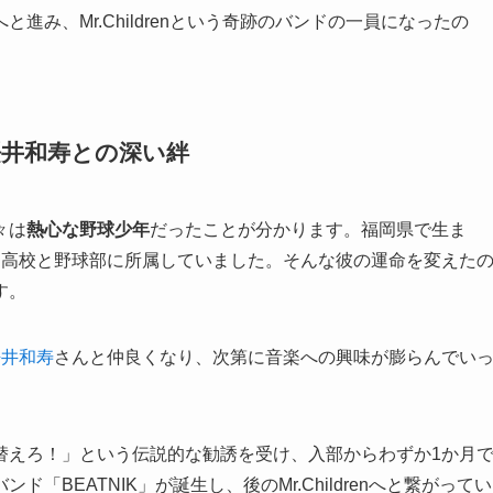
み、Mr.Childrenという奇跡のバンドの一員になったの
桜井和寿との深い絆
々は
熱心な野球少年
だったことが分かります。福岡県で生ま
・高校と野球部に所属していました。そんな彼の運命を変えた
す。
桜井和寿
さんと仲良くなり、次第に音楽への興味が膨らんでい
替えろ！」という伝説的な勧誘を受け、入部からわずか1か月
BEATNIK」が誕生し、後のMr.Childrenへと繋がってい