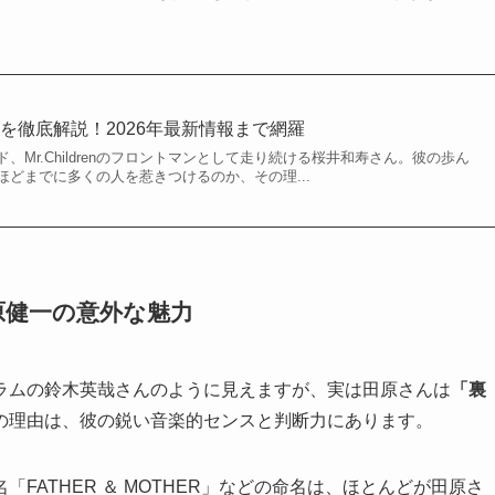
を徹底解説！2026年最新情報まで網羅
、Mr.Childrenのフロントマンとして走り続ける桜井和寿さん。彼の歩ん
どまでに多くの人を惹きつけるのか、その理...
原健一の意外な魅力
ラムの鈴木英哉さんのように見えますが、実は田原さんは
「裏
の理由は、彼の鋭い音楽的センスと判断力にあります。
FATHER ＆ MOTHER」などの命名は、ほとんどが田原さ