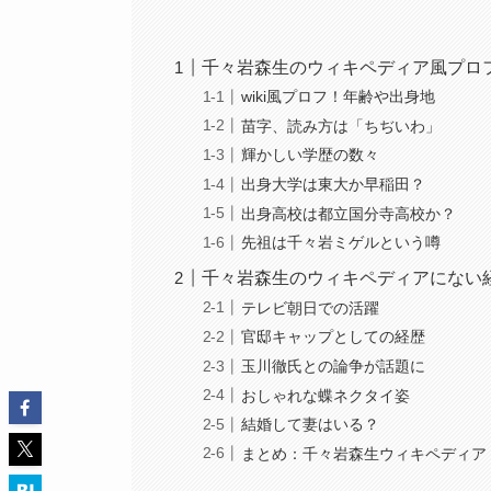
千々岩森生のウィキペディア風プロ
wiki風プロフ！年齢や出身地
苗字、読み方は「ちぢいわ」
輝かしい学歴の数々
出身大学は東大か早稲田？
出身高校は都立国分寺高校か？
先祖は千々岩ミゲルという噂
千々岩森生のウィキペディアにない
テレビ朝日での活躍
官邸キャップとしての経歴
玉川徹氏との論争が話題に
おしゃれな蝶ネクタイ姿
結婚して妻はいる？
まとめ：千々岩森生ウィキペディア