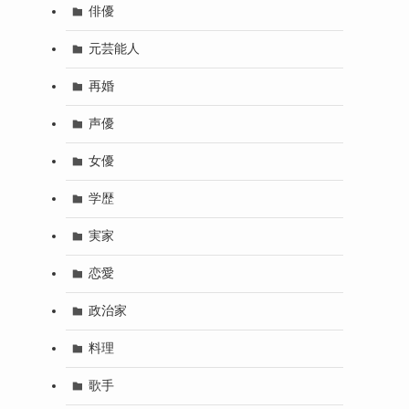
俳優
元芸能人
再婚
声優
女優
学歴
実家
恋愛
政治家
料理
歌手