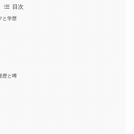
目次
フと学歴
経歴と噂