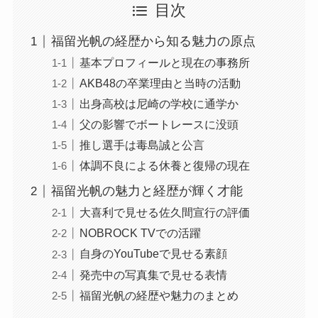
目次
福留光帆の経歴から知る魅力の原点
基本プロフィールと現在の事務所
AKB48の卒業理由と当時の活動
出身高校は尼崎の学校に通学か
父の影響でボートレースに没頭
推し選手は毒島誠と公言
体調不良による休養と復帰の現在
福留光帆の魅力と経歴が輝く才能
大喜利で見せる佐久間宣行の評価
NOBROCK TVでの活躍
自身のYouTubeで見せる素顔
発売中の写真集で見せる表情
福留光帆の経歴や魅力のまとめ