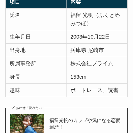
項目
内容
氏名
福留 光帆（ふくとめ
みつほ）
生年月日
2003年10月22日
出身地
兵庫県 尼崎市
所属事務所
株式会社プライム
身長
153cm
趣味
ボートレース、読書
あわせて読みたい
福留光帆のカップや気になる恋愛
遍歴！