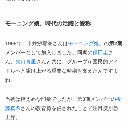
モーニング娘。時代の活躍と愛称
1998年、市井紗耶香さんは
モーニング娘。
の
第2期
メンバー
として加入しました。同期の
保田圭
さ
ん、
矢口真里
さんと共に、グループが国民的アイ
ドルへと駆け上がる重要な時期を支えたんですよ
ね。
当初は控えめな印象でしたが、第3期メンバーの
後
藤真希
さんの教育係を任されたことで注目度が急
上昇。