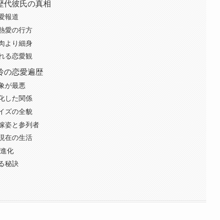
歴代彼氏の真相
愛報道
熱愛の行方
肉より細身
れる恋愛観
玲の恋愛遍歴
象が最悪
化した関係
イズの全貌
嫁姿と参列者
現在の生活
の進化
る秘訣