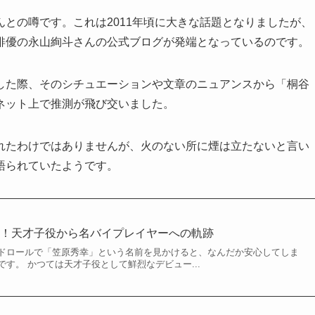
んとの噂です。これは2011年頃に大きな話題となりましたが、
俳優の永山絢斗さんの公式ブログが発端となっているのです。
した際、そのシチュエーションや文章のニュアンスから「桐谷
ネット上で推測が飛び交いました。
れたわけではありませんが、火のない所に煙は立たないと言い
語られていたようです。
力！天才子役から名バイプレイヤーへの軌跡
ドロールで「笠原秀幸」という名前を見かけると、なんだか安心してしま
す。 かつては天才子役として鮮烈なデビュー...