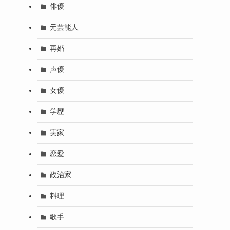
俳優
元芸能人
再婚
声優
女優
学歴
実家
恋愛
政治家
料理
歌手