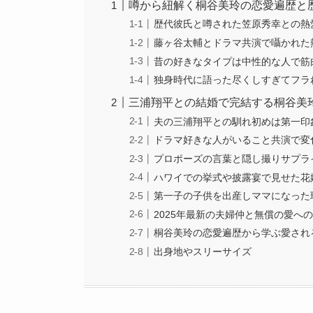
噂から紐解く桐谷美玲の恋愛遍歴と
歴代彼氏と噂された笠原秀幸との熱
藤ヶ谷太輔とドラマ共演で囁かれた
昔の好きなタイプは中性的な人で筋
独身時代に語った尽くしすぎてフラ
三浦翔平との結婚で完結する桐谷美
夫の三浦翔平との馴れ初めは第一印
ドラマ好きな人がいること共演で変
プロポーズの言葉と隠し撮りサプラ
ハワイでの挙式や披露宴で見せた花
第一子の子供を出産しママになった
2025年最新の夫婦仲と無償の愛へ
桐谷美玲の恋愛遍歴から学ぶ愛され
出身地やスリーサイズ