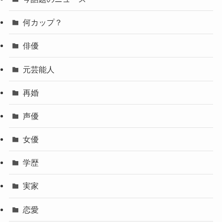
何カップ？
俳優
元芸能人
再婚
声優
女優
学歴
実家
恋愛