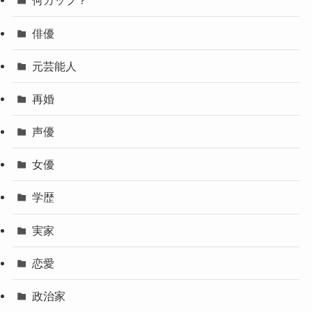
何カップ？
俳優
元芸能人
再婚
声優
女優
学歴
実家
恋愛
政治家