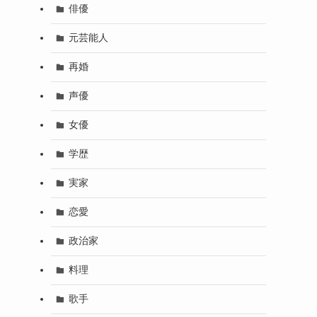
俳優
元芸能人
再婚
声優
女優
学歴
実家
恋愛
政治家
料理
歌手