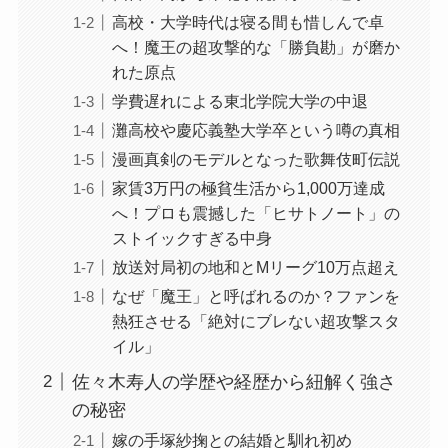
高校・大学時代は寝る間も惜しんで卓
へ！魔王の超攻撃的な「勝負勘」が磨か
れた原点
学費遅れによる東北学院大学の中退
灘高校や慶応義塾大学卒という噂の真相
漫画真剣のモデルとなった歌舞伎町伝説
家賃3万円の極貧生活から1,000万達成
へ！プロも震撼した「ヒサトノート」の
ストイックすぎる中身
放送対局初の地和とMリーグ10万点超え
なぜ「魔王」と呼ばれるのか？ファンを
熱狂させる「絶対にブレない超攻撃スタ
イル」
佐々木寿人の学歴や経歴から紐解く強さ
の秘密
嫁の手塚紗掬との結婚と馴れ初め