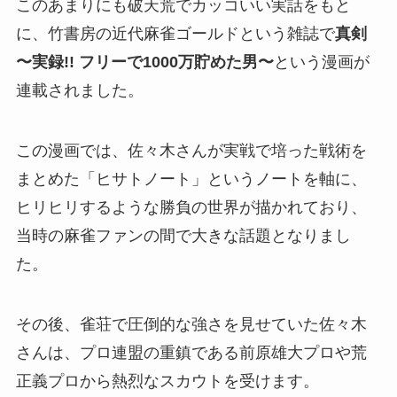
このあまりにも破天荒でカッコいい実話をもと
に、竹書房の近代麻雀ゴールドという雑誌で
真剣
〜実録!! フリーで1000万貯めた男〜
という漫画が
連載されました。
この漫画では、佐々木さんが実戦で培った戦術を
まとめた「ヒサトノート」というノートを軸に、
ヒリヒリするような勝負の世界が描かれており、
当時の麻雀ファンの間で大きな話題となりまし
た。
その後、雀荘で圧倒的な強さを見せていた佐々木
さんは、プロ連盟の重鎮である前原雄大プロや荒
正義プロから熱烈なスカウトを受けます。